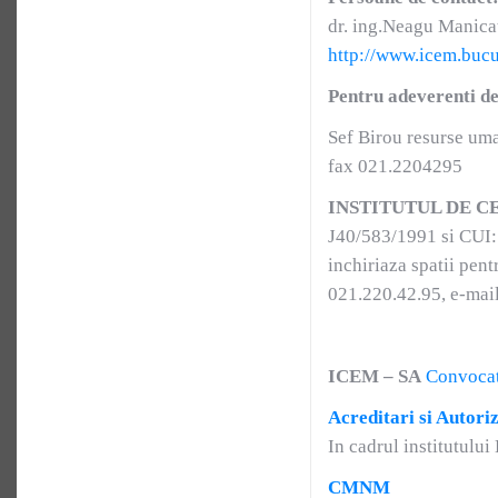
dr. ing.Neagu Manicat
http://www.icem.buc
Pentru adeverenti de
Sef Birou resurse um
fax 021.2204295
INSTITUTUL DE C
J40/583/1991 si CUI: 
inchiriaza spatii pent
021.220.42.95, e-mai
ICEM – SA
Convoca
Acreditari si Autori
In cadrul institutulu
CMNM