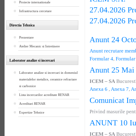
Proiecte internationale
27.04.2026 Pr
Infrastructura cercetare
27.04.2026 Pr
Directia Tehnica
Anunt 24 Oct
Prezentare
Atelier Mecanic si Intretinere
Anunt recrutare memb
Formular 4
,
Formular
Laborator analize si incercari
Anunt 25 Mai
Laborator analize si incercari in domeniul
materialelor metalice, ceramice refractare
ICEM – SA
Bucuresti
si carbonice
Anexa 6
,
Anexa 7
,
An
Lista incercarilor acreditate RENAR
Comunicat Imp
Acreditari RENAR
Privind masurile pen
Expertize Tehnice
ANUNT 10 Iu
ICEM – SA
Bucuresti