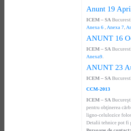
Anunt 19 Apri
ICEM – SA
Bucuresti
Anexa 6
,
Anexa 7
,
An
ANUNT 16 Oc
ICEM – SA
Bucuresti
Anexa9
.
ANUNT 23 Au
ICEM – SA
Bucurest
CCM-2013
ICEM – SA
Bucureşti
pentru obţinerea cărbu
ligno-celulozice folo
Detalii tehnice pot fi
Persoane de contact