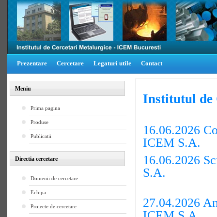
Prezentare
Cercetare
Legaturi utile
Contact
Meniu
Institutul d
Prima pagina
Produse
16.06.2026 Com
Publicatii
ICEM S.A.
16.06.2026 Sc
Directia cercetare
S.A.
Domenii de cercetare
Echipa
27.04.2026 An
Proiecte de cercetare
ICEM S.A.